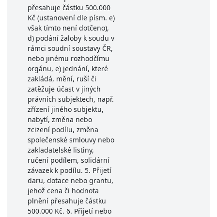
přesahuje částku 500.000
Kč (ustanovení dle písm. e)
však tímto není dotčeno),
d) podání žaloby k soudu v
rámci soudní soustavy ČR,
nebo jinému rozhodčímu
orgánu, e) jednání, které
zakládá, mění, ruší či
zatěžuje účast v jiných
právních subjektech, např.
zřízení jiného subjektu,
nabytí, změna nebo
zcizení podílu, změna
společenské smlouvy nebo
zakladatelské listiny,
ručení podílem, solidární
závazek k podílu. 5. Přijetí
daru, dotace nebo grantu,
jehož cena či hodnota
plnění přesahuje částku
500.000 Kč. 6. Přijetí nebo