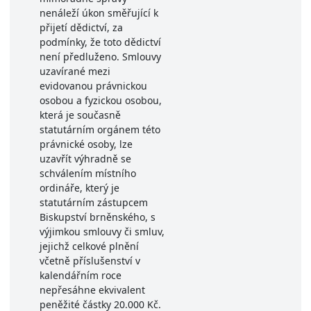
nenáleží úkon směřující k
přijetí dědictví, za
podmínky, že toto dědictví
není předluženo. Smlouvy
uzavírané mezi
evidovanou právnickou
osobou a fyzickou osobou,
která je současně
statutárním orgánem této
právnické osoby, lze
uzavřít výhradně se
schválením místního
ordináře, který je
statutárním zástupcem
Biskupství brněnského, s
výjimkou smlouvy či smluv,
jejichž celkové plnění
včetně příslušenství v
kalendářním roce
nepřesáhne ekvivalent
peněžité částky 20.000 Kč.