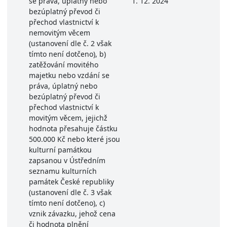
se práva, úplatný nebo
1. 12. 2024
bezúplatný převod či
přechod vlastnictví k
nemovitým věcem
(ustanovení dle č. 2 však
tímto není dotčeno), b)
zatěžování movitého
majetku nebo vzdání se
práva, úplatný nebo
bezúplatný převod či
přechod vlastnictví k
movitým věcem, jejichž
hodnota přesahuje částku
500.000 Kč nebo které jsou
kulturní památkou
zapsanou v Ústředním
seznamu kulturních
památek České republiky
(ustanovení dle č. 3 však
tímto není dotčeno), c)
vznik závazku, jehož cena
či hodnota plnění