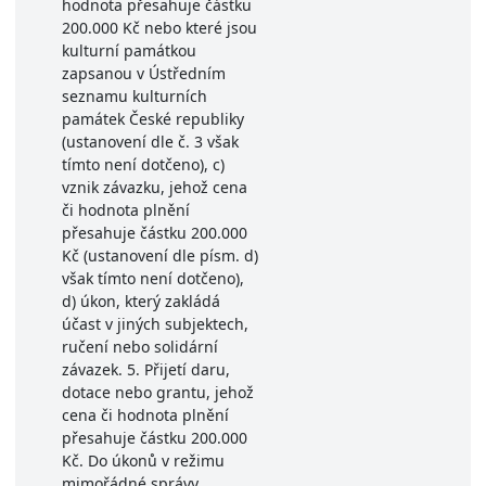
hodnota přesahuje částku
200.000 Kč nebo které jsou
kulturní památkou
zapsanou v Ústředním
seznamu kulturních
památek České republiky
(ustanovení dle č. 3 však
tímto není dotčeno), c)
vznik závazku, jehož cena
či hodnota plnění
přesahuje částku 200.000
Kč (ustanovení dle písm. d)
však tímto není dotčeno),
d) úkon, který zakládá
účast v jiných subjektech,
ručení nebo solidární
závazek. 5. Přijetí daru,
dotace nebo grantu, jehož
cena či hodnota plnění
přesahuje částku 200.000
Kč. Do úkonů v režimu
mimořádné správy