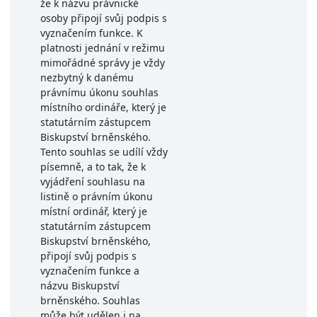
že k názvu právnické
osoby připojí svůj podpis s
vyznačením funkce. K
platnosti jednání v režimu
mimořádné správy je vždy
nezbytný k danému
právnímu úkonu souhlas
místního ordináře, který je
statutárním zástupcem
Biskupství brněnského.
Tento souhlas se udílí vždy
písemně, a to tak, že k
vyjádření souhlasu na
listině o právním úkonu
místní ordinář, který je
statutárním zástupcem
Biskupství brněnského,
připojí svůj podpis s
vyznačením funkce a
názvu Biskupství
brněnského. Souhlas
může být udělen i na