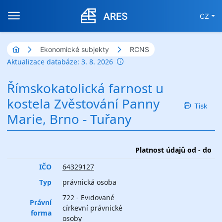
CZ
Ekonomické subjekty
RCNS
Aktualizace databáze: 3. 8. 2026
Římskokatolická farnost u
kostela Zvěstování Panny
Tisk
Marie, Brno - Tuřany
Platnost údajů od - do
IČO
64329127
Typ
právnická osoba
722 - Evidované
Právní
církevní právnické
forma
osoby