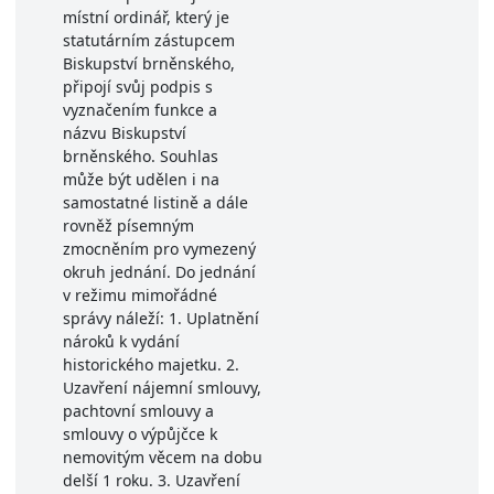
místní ordinář, který je
statutárním zástupcem
Biskupství brněnského,
připojí svůj podpis s
vyznačením funkce a
názvu Biskupství
brněnského. Souhlas
může být udělen i na
samostatné listině a dále
rovněž písemným
zmocněním pro vymezený
okruh jednání. Do jednání
v režimu mimořádné
správy náleží: 1. Uplatnění
nároků k vydání
historického majetku. 2.
Uzavření nájemní smlouvy,
pachtovní smlouvy a
smlouvy o výpůjčce k
nemovitým věcem na dobu
delší 1 roku. 3. Uzavření