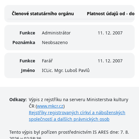
Členové statutárního orgánu
Platnost údajů od - do
Funkce
Administrátor
11. 12. 2007
Poznámka
Neobsazeno
Funkce
Farář
11. 12. 2007
Jméno
ICLic. Mgr. Luboš Pavlů
Odkazy:
Výpis z rejstříku na serveru Ministerstva kultury
ČR (
www.mkcr.cz
)
Rejstříky registrovaných církví a náboženských
společností a dalších právnických osob
Tento výpis byl pořízen prostřednictvím IS ARES dne: 7. 8.
2026 v 02:58:36