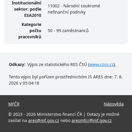
Institucionální
11002 - Národní soukromé
sektor: podle
nefinanční podniky
ESA2010
Kategorie
počtu
50 - 99 zaměstnanců
pracovníků
Odkazy:
Výpis ze statistického RES ČSÚ (
www.czso.cz
),
Tento výpis byl pořízen prostřednictvím IS ARES dne: 7. 8.
2026 v 05:04:18
MFČR
Nápověda
© 2023 - 2026 Ministerstvo financí ČR | Dotazy je možné
zasílat na
ares@mf.gov.cz
nebo
aresmfcr@mf.gov.cz