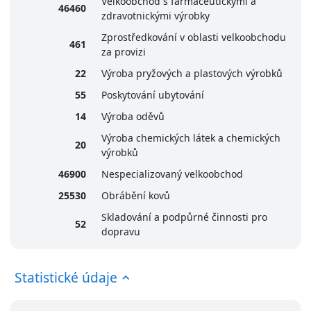
Velkoobchod s farmaceutickými a
46460
zdravotnickými výrobky
Zprostředkování v oblasti velkoobchodu
461
za provizi
22
Výroba pryžových a plastových výrobků
55
Poskytování ubytování
14
Výroba oděvů
Výroba chemických látek a chemických
20
výrobků
46900
Nespecializovaný velkoobchod
25530
Obrábění kovů
Skladování a podpůrné činnosti pro
52
dopravu
Statistické údaje