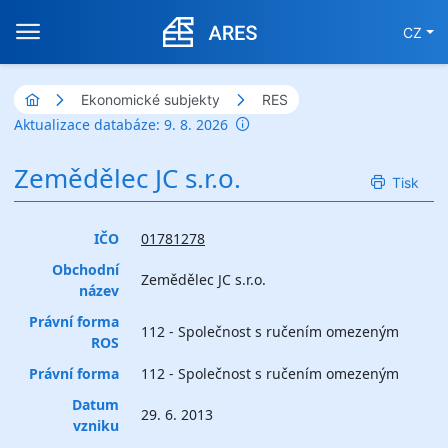
CZ
Ekonomické subjekty
RES
Aktualizace databáze: 9. 8. 2026
Zemědělec JC s.r.o.
Tisk
IČO
01781278
Obchodní
Zemědělec JC s.r.o.
název
Právní forma
112 - Společnost s ručením omezeným
ROS
Právní forma
112 - Společnost s ručením omezeným
Datum
29. 6. 2013
vzniku