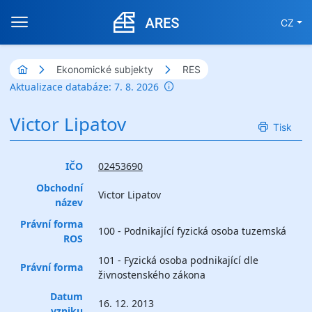
CZ
Ekonomické subjekty
RES
Aktualizace databáze: 7. 8. 2026
Victor Lipatov
Tisk
IČO
02453690
Obchodní
Victor Lipatov
název
Právní forma
100 - Podnikající fyzická osoba tuzemská
ROS
101 - Fyzická osoba podnikající dle
Právní forma
živnostenského zákona
Datum
16. 12. 2013
vzniku