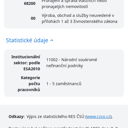
Pronájem a správa vlastních nebo
68200
pronajatých nemovitostí
Výroba, obchod a služby neuvedené v
00
přílohách 1 až 3 živnostenského zákona
Statistické údaje
Institucionální
11002 - Národní soukromé
sektor: podle
nefinanční podniky
ESA2010
Kategorie
počtu
1 - 5 zaměstnanců
pracovníků
Odkazy:
Výpis ze statistického RES ČSÚ (
www.czso.cz
),