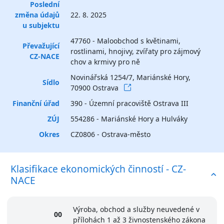
Poslední
změna údajů
22. 8. 2025
u subjektu
47760 - Maloobchod s květinami,
Převažující
rostlinami, hnojivy, zvířaty pro zájmový
CZ-NACE
chov a krmivy pro ně
Novinářská 1254/7, Mariánské Hory,
Sídlo
70900 Ostrava
Finanční úřad
390 - Územní pracoviště Ostrava III
ZÚJ
554286 - Mariánské Hory a Hulváky
Okres
CZ0806 - Ostrava-město
Klasifikace ekonomických činností - CZ-
NACE
Výroba, obchod a služby neuvedené v
00
přílohách 1 až 3 živnostenského zákona