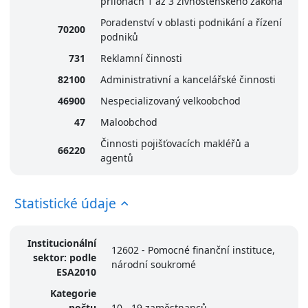
přílohách 1 až 3 živnostenského zákona
Poradenství v oblasti podnikání a řízení
70200
podniků
731
Reklamní činnosti
82100
Administrativní a kancelářské činnosti
46900
Nespecializovaný velkoobchod
47
Maloobchod
Činnosti pojišťovacích makléřů a
66220
agentů
Statistické údaje
Institucionální
12602 - Pomocné finanční instituce,
sektor: podle
národní soukromé
ESA2010
Kategorie
počtu
10 - 19 zaměstnanců