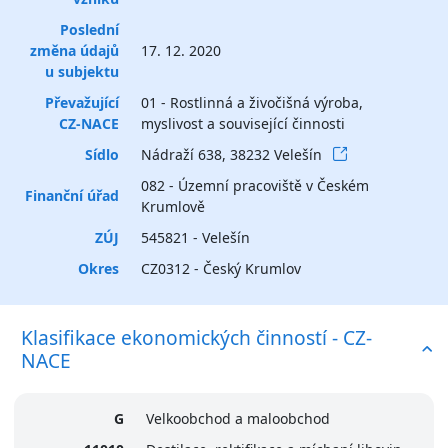
Poslední
změna údajů
17. 12. 2020
u subjektu
Převažující
01 - Rostlinná a živočišná výroba,
CZ-NACE
myslivost a související činnosti
Sídlo
Nádraží 638, 38232 Velešín
082 - Územní pracoviště v Českém
Finanční úřad
Krumlově
ZÚJ
545821 - Velešín
Okres
CZ0312 - Český Krumlov
Klasifikace ekonomických činností - CZ-
NACE
G
Velkoobchod a maloobchod