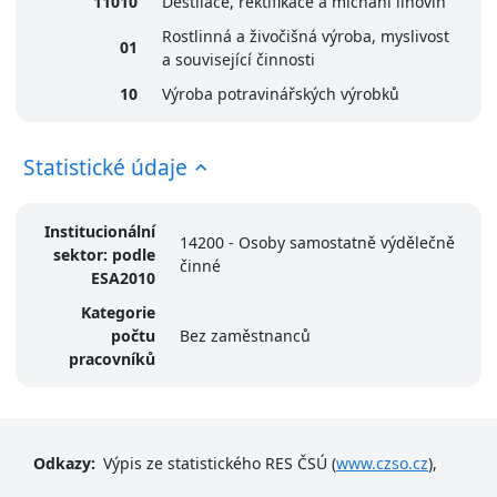
11010
Destilace, rektifikace a míchaní lihovin
Rostlinná a živočišná výroba, myslivost
01
a související činnosti
10
Výroba potravinářských výrobků
Statistické údaje
Institucionální
14200 - Osoby samostatně výdělečně
sektor: podle
činné
ESA2010
Kategorie
počtu
Bez zaměstnanců
pracovníků
Odkazy:
Výpis ze statistického RES ČSÚ (
www.czso.cz
),