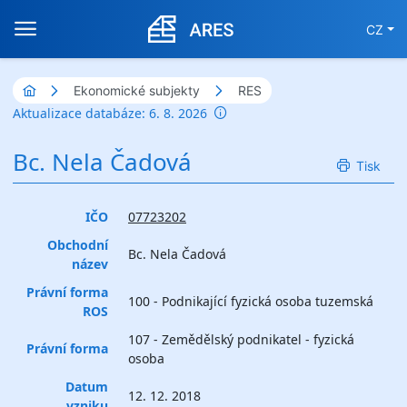
CZ
Ekonomické subjekty
RES
Aktualizace databáze: 6. 8. 2026
Bc. Nela Čadová
Tisk
IČO
07723202
Obchodní
Bc. Nela Čadová
název
Právní forma
100 - Podnikající fyzická osoba tuzemská
ROS
107 - Zemědělský podnikatel - fyzická
Právní forma
osoba
Datum
12. 12. 2018
vzniku