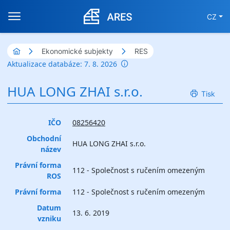
CZ
Ekonomické subjekty
RES
Aktualizace databáze: 7. 8. 2026
HUA LONG ZHAI s.r.o.
Tisk
IČO
08256420
Obchodní
HUA LONG ZHAI s.r.o.
název
Právní forma
112 - Společnost s ručením omezeným
ROS
Právní forma
112 - Společnost s ručením omezeným
Datum
13. 6. 2019
vzniku