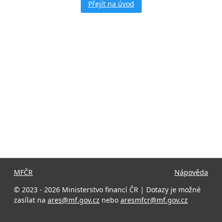
Přejít na úvod
MFČR
Nápověda
© 2023 - 2026 Ministerstvo financí ČR | Dotazy je možné
zasílat na
ares@mf.gov.cz
nebo
aresmfcr@mf.gov.cz