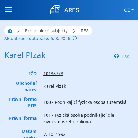
CZ
Ekonomické subjekty
RES
Aktualizace databáze: 6. 8. 2026
Karel Plzák
Tisk
IČO
10138773
Obchodní
Karel Plzák
název
Právní forma
100 - Podnikající fyzická osoba tuzemská
ROS
101 - Fyzická osoba podnikající dle
Právní forma
živnostenského zákona
Datum
7. 10. 1992
vzniku