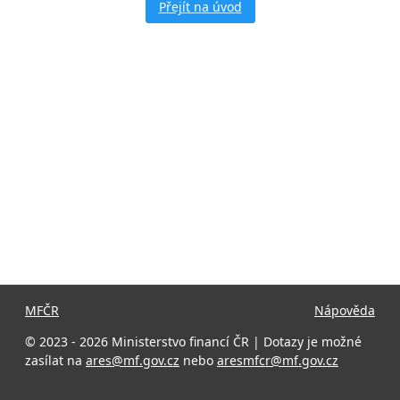
Přejít na úvod
MFČR
Nápověda
© 2023 - 2026 Ministerstvo financí ČR | Dotazy je možné
zasílat na
ares@mf.gov.cz
nebo
aresmfcr@mf.gov.cz