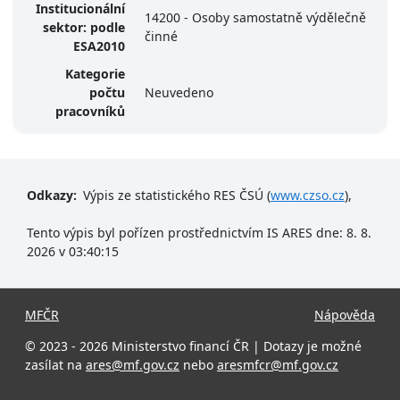
Institucionální
14200 - Osoby samostatně výdělečně
sektor: podle
činné
ESA2010
Kategorie
počtu
Neuvedeno
pracovníků
Odkazy:
Výpis ze statistického RES ČSÚ (
www.czso.cz
),
Tento výpis byl pořízen prostřednictvím IS ARES dne: 8. 8.
2026 v 03:40:15
MFČR
Nápověda
© 2023 - 2026 Ministerstvo financí ČR | Dotazy je možné
zasílat na
ares@mf.gov.cz
nebo
aresmfcr@mf.gov.cz