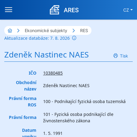
CZ
Ekonomické subjekty
RES
Aktualizace databáze: 7. 8. 2026
Zdeněk Nastinec NAES
Tisk
IČO
10380485
Obchodní
Zdeněk Nastinec NAES
název
Právní forma
100 - Podnikající fyzická osoba tuzemská
ROS
101 - Fyzická osoba podnikající dle
Právní forma
živnostenského zákona
Datum
1. 5. 1991
vzniku