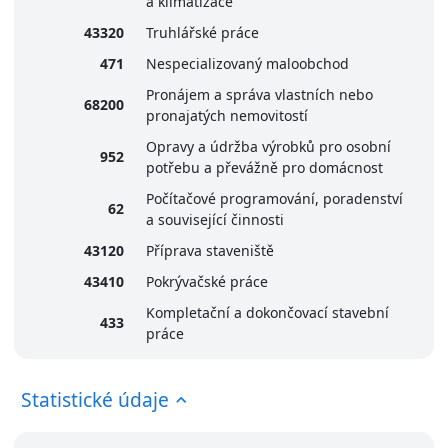
a klimatizace
43320
Truhlářské práce
471
Nespecializovaný maloobchod
Pronájem a správa vlastních nebo
68200
pronajatých nemovitostí
Opravy a údržba výrobků pro osobní
952
potřebu a převážně pro domácnost
Počítačové programování, poradenství
62
a související činnosti
43120
Příprava staveniště
43410
Pokrývačské práce
Kompletační a dokončovací stavební
433
práce
Statistické údaje