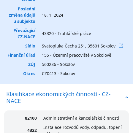
Poslední
změna údajů
18. 1. 2024
u subjektu
Převažující
43320 - Truhlářské práce
CZ-NACE
Sídlo
Svatopluka Čecha 251, 35601 Sokolov
Finanční úřad
155 - Územní pracoviště v Sokolově
ZÚJ
560286 - Sokolov
Okres
CZ0413 - Sokolov
Klasifikace ekonomických činností - CZ-
NACE
82100
Administrativní a kancelářské činnosti
Instalace rozvodů vody, odpadu, topení
4322