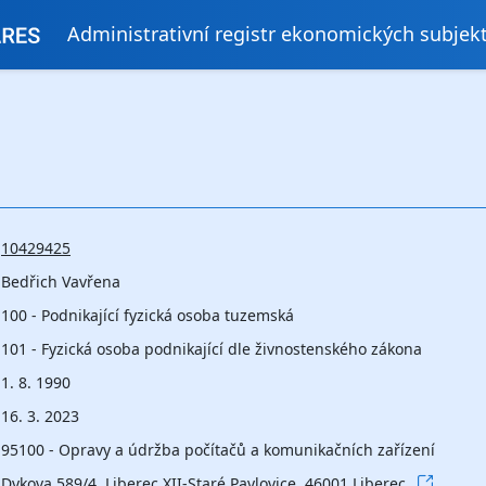
Administrativní registr ekonomických subjek
10429425
Bedřich Vavřena
100 - Podnikající fyzická osoba tuzemská
101 - Fyzická osoba podnikající dle živnostenského zákona
1. 8. 1990
16. 3. 2023
95100 - Opravy a údržba počítačů a komunikačních zařízení
Dykova 589/4, Liberec XII-Staré Pavlovice, 46001 Liberec