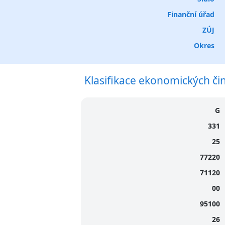
Finanční úřad
ZÚJ
Okres
Klasifikace ekonomických či
G
331
25
77220
71120
00
95100
26