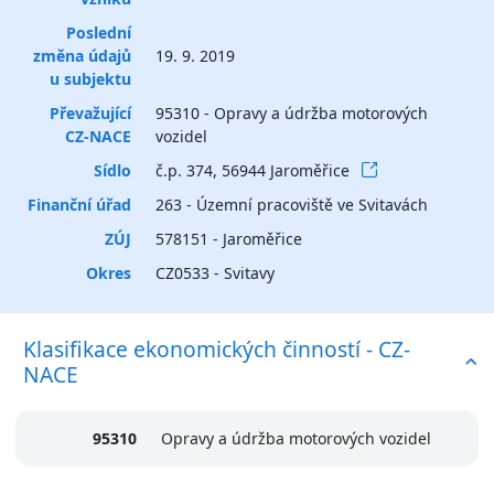
Poslední
změna údajů
19. 9. 2019
u subjektu
Převažující
95310 - Opravy a údržba motorových
CZ-NACE
vozidel
Sídlo
č.p. 374, 56944 Jaroměřice
Finanční úřad
263 - Územní pracoviště ve Svitavách
ZÚJ
578151 - Jaroměřice
Okres
CZ0533 - Svitavy
Klasifikace ekonomických činností - CZ-
NACE
95310
Opravy a údržba motorových vozidel