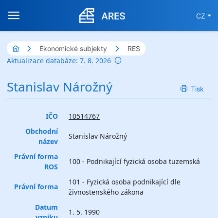
CZ
Ekonomické subjekty
RES
Aktualizace databáze: 7. 8. 2026
Stanislav Nárožný
Tisk
IČO
10514767
Obchodní
Stanislav Nárožný
název
Právní forma
100 - Podnikající fyzická osoba tuzemská
ROS
101 - Fyzická osoba podnikající dle
Právní forma
živnostenského zákona
Datum
1. 5. 1990
vzniku