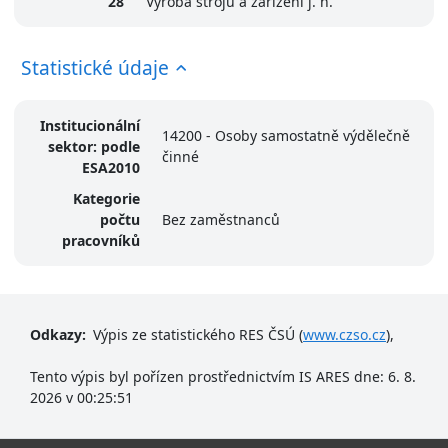
28
Výroba strojů a zařízení j. n.
Statistické údaje
Institucionální
14200 - Osoby samostatně výdělečně
sektor: podle
činné
ESA2010
Kategorie
počtu
Bez zaměstnanců
pracovníků
Odkazy:
Výpis ze statistického RES ČSÚ (
www.czso.cz
),
Tento výpis byl pořízen prostřednictvím IS ARES dne: 6. 8.
2026 v 00:25:51