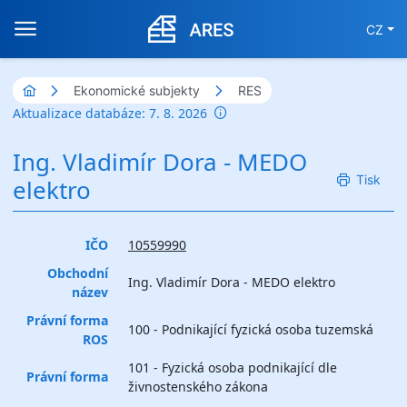
CZ
Ekonomické subjekty
RES
Aktualizace databáze: 7. 8. 2026
Ing. Vladimír Dora - MEDO
Tisk
elektro
IČO
10559990
Obchodní
Ing. Vladimír Dora - MEDO elektro
název
Právní forma
100 - Podnikající fyzická osoba tuzemská
ROS
101 - Fyzická osoba podnikající dle
Právní forma
živnostenského zákona