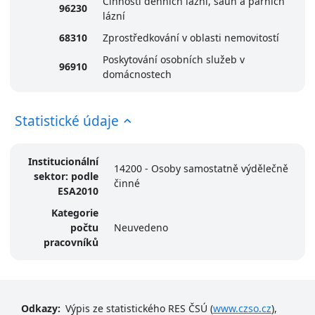
Činnosti denních lázní, saun a parních
96230
lázní
68310
Zprostředkování v oblasti nemovitostí
Poskytování osobních služeb v
96910
domácnostech
Statistické údaje
Institucionální
14200 - Osoby samostatně výdělečně
sektor: podle
činné
ESA2010
Kategorie
počtu
Neuvedeno
pracovníků
Odkazy:
Výpis ze statistického RES ČSÚ (
www.czso.cz
),