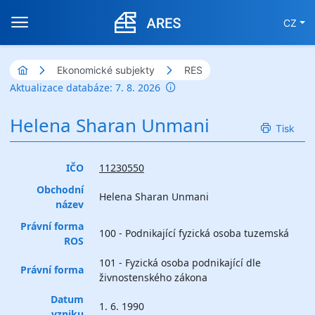
CZ
Ekonomické subjekty
RES
Aktualizace databáze: 7. 8. 2026
Helena Sharan Unmani
Tisk
IČO
11230550
Obchodní
Helena Sharan Unmani
název
Právní forma
100 - Podnikající fyzická osoba tuzemská
ROS
101 - Fyzická osoba podnikající dle
Právní forma
živnostenského zákona
Datum
1. 6. 1990
vzniku