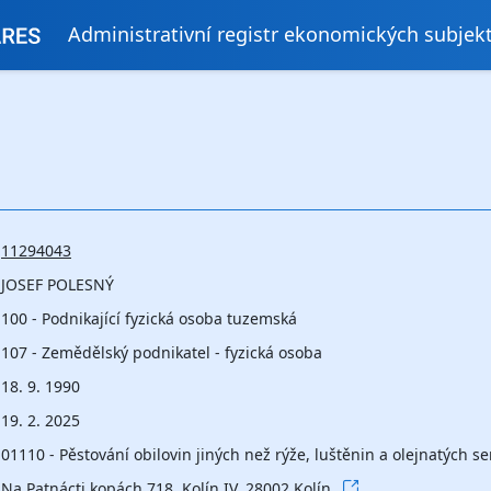
Administrativní registr ekonomických subjek
11294043
JOSEF POLESNÝ
100 - Podnikající fyzická osoba tuzemská
107 - Zemědělský podnikatel - fyzická osoba
18. 9. 1990
19. 2. 2025
01110 - Pěstování obilovin jiných než rýže, luštěnin a olejnatých 
Na Patnácti kopách 718, Kolín IV, 28002 Kolín