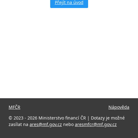
Přejít na úvod
MFČR
Nápověda
© 2023 - 2026 Ministerstvo financí ČR | Dotazy je možné
zasílat na
ares@mf.gov.cz
nebo
aresmfcr@mf.gov.cz