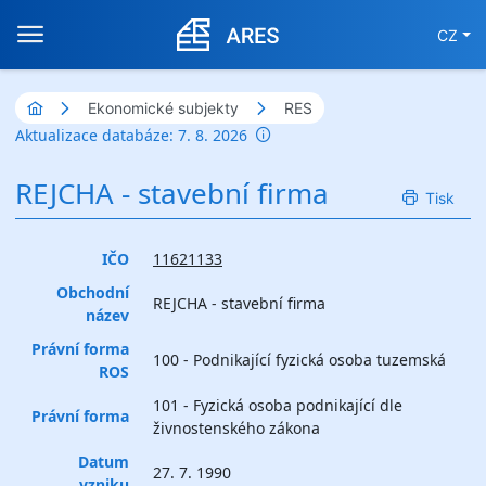
CZ
Ekonomické subjekty
RES
Aktualizace databáze: 7. 8. 2026
REJCHA - stavební firma
Tisk
IČO
11621133
Obchodní
REJCHA - stavební firma
název
Právní forma
100 - Podnikající fyzická osoba tuzemská
ROS
101 - Fyzická osoba podnikající dle
Právní forma
živnostenského zákona
Datum
27. 7. 1990
vzniku