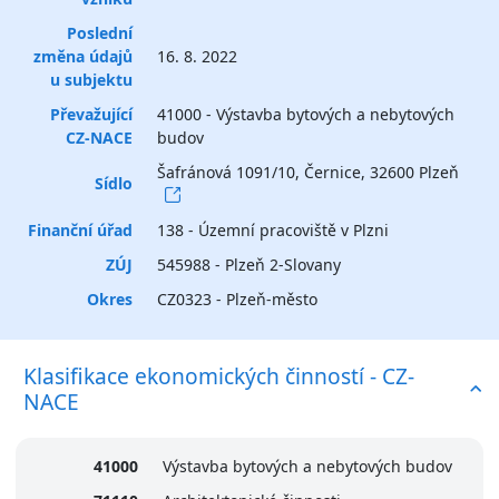
Poslední
změna údajů
16. 8. 2022
u subjektu
Převažující
41000 - Výstavba bytových a nebytových
CZ-NACE
budov
Šafránová 1091/10, Černice, 32600 Plzeň
Sídlo
Finanční úřad
138 - Územní pracoviště v Plzni
ZÚJ
545988 - Plzeň 2-Slovany
Okres
CZ0323 - Plzeň-město
Klasifikace ekonomických činností - CZ-
NACE
41000
Výstavba bytových a nebytových budov