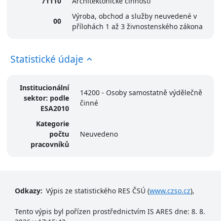
71110
Architektonické činnosti
Výroba, obchod a služby neuvedené v
00
přílohách 1 až 3 živnostenského zákona
Statistické údaje
Institucionální
14200 - Osoby samostatně výdělečně
sektor: podle
činné
ESA2010
Kategorie
počtu
Neuvedeno
pracovníků
Odkazy:
Výpis ze statistického RES ČSÚ (
www.czso.cz
),
Tento výpis byl pořízen prostřednictvím IS ARES dne: 8. 8.