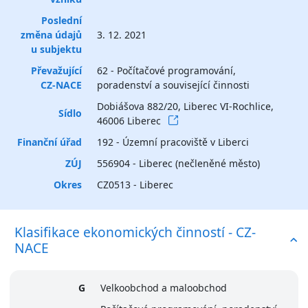
Poslední
změna údajů
3. 12. 2021
u subjektu
Převažující
62 - Počítačové programování,
CZ-NACE
poradenství a související činnosti
Dobiášova 882/20, Liberec VI-Rochlice,
Sídlo
46006 Liberec
Finanční úřad
192 - Územní pracoviště v Liberci
ZÚJ
556904 - Liberec (nečleněné město)
Okres
CZ0513 - Liberec
Klasifikace ekonomických činností - CZ-
NACE
G
Velkoobchod a maloobchod