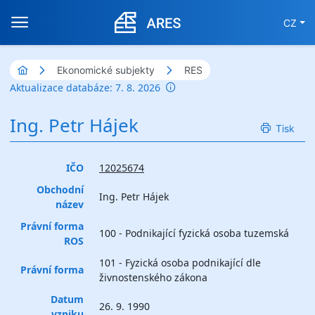
CZ
Ekonomické subjekty
RES
Aktualizace databáze: 7. 8. 2026
Ing. Petr Hájek
Tisk
IČO
12025674
Obchodní
Ing. Petr Hájek
název
Právní forma
100 - Podnikající fyzická osoba tuzemská
ROS
101 - Fyzická osoba podnikající dle
Právní forma
živnostenského zákona
Datum
26. 9. 1990
vzniku