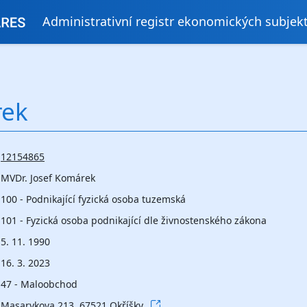
Administrativní registr ekonomických subjek
rek
12154865
MVDr. Josef Komárek
100 - Podnikající fyzická osoba tuzemská
101 - Fyzická osoba podnikající dle živnostenského zákona
5. 11. 1990
16. 3. 2023
47 - Maloobchod
Masarykova 213, 67521 Okříšky