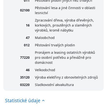
011
Pěstování plodin jiných než trvalých
Pěstování lesa a jiné činnosti v oblasti
02100
lesnictví
Zpracování dřeva, výroba dřevěných,
16
korkových, proutěných a slaměných
výrobků, kromě nábytku
47
Maloobchod
012
Pěstování trvalých plodin
Pronájem a leasing ostatních výrobků
77220
pro osobní potřebu a převážně pro
domácnost
46
Velkoobchod
35120
Výroba elektřiny z obnovitelných zdrojů
03220
Sladkovodní akvakultura
Statistické údaje