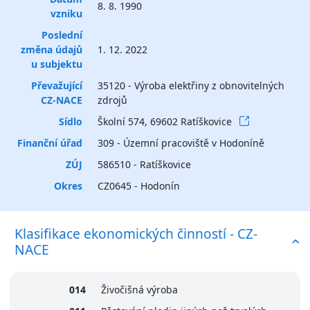
8. 8. 1990
vzniku
Poslední
změna údajů
1. 12. 2022
u subjektu
Převažující
35120 - Výroba elektřiny z obnovitelných
CZ-NACE
zdrojů
Sídlo
Školní 574, 69602 Ratíškovice
Finanční úřad
309 - Územní pracoviště v Hodoníně
ZÚJ
586510 - Ratíškovice
Okres
CZ0645 - Hodonín
Klasifikace ekonomických činností - CZ-
NACE
014
Živočišná výroba