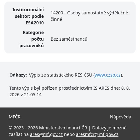
Institucionální
14200 - Osoby samostatně výdělečně
sektor: podle
činné
ESA2010
Kategorie
počtu
Bez zaměstnanců
pracovníků
Odkazy:
Výpis ze statistického RES ČSÚ (
www.czso.cz
),
Tento výpis byl pořízen prostřednictvím IS ARES dne: 8. 8.
2026 v 21:05:14
MFČR
Nápověda
© 2023 - 2026 Ministerstvo financí ČR | Dotazy je možné
zasílat na
ares@mf.gov.cz
nebo
aresmfcr@mf.gov.cz