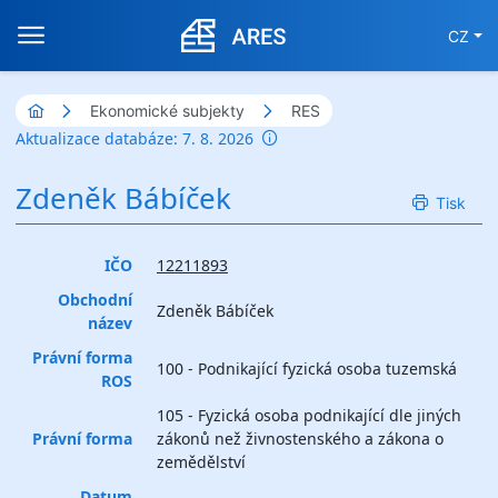
CZ
Ekonomické subjekty
RES
Aktualizace databáze: 7. 8. 2026
Zdeněk Bábíček
Tisk
IČO
12211893
Obchodní
Zdeněk Bábíček
název
Právní forma
100 - Podnikající fyzická osoba tuzemská
ROS
105 - Fyzická osoba podnikající dle jiných
Právní forma
zákonů než živnostenského a zákona o
zemědělství
Datum