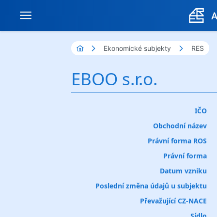
Ekonomické subjekty
RES
EBOO s.r.o.
IČO
Obchodní název
Právní forma ROS
Právní forma
Datum vzniku
Poslední změna údajů u subjektu
Převažující CZ-NACE
Sídlo