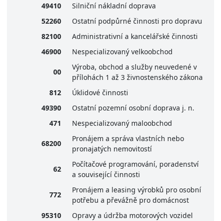
49410
Silniční nákladní doprava
52260
Ostatní podpůrné činnosti pro dopravu
82100
Administrativní a kancelářské činnosti
46900
Nespecializovaný velkoobchod
Výroba, obchod a služby neuvedené v
00
přílohách 1 až 3 živnostenského zákona
812
Úklidové činnosti
49390
Ostatní pozemní osobní doprava j. n.
471
Nespecializovaný maloobchod
Pronájem a správa vlastních nebo
68200
pronajatých nemovitostí
Počítačové programování, poradenství
62
a související činnosti
Pronájem a leasing výrobků pro osobní
772
potřebu a převážně pro domácnost
95310
Opravy a údržba motorových vozidel