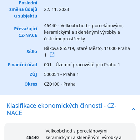
Poslední
změna údajů
22. 11. 2023
u subjektu
46440 - Velkoobchod s porcelánovými,
Převažující
keramickými a skleněnými výrobky a
CZ-NACE
čisticími prostředky
Bílkova 855/19, Staré Město, 11000 Praha
Sídlo
1
Finanční úřad
001 - Územní pracoviště pro Prahu 1
ZÚJ
500054 - Praha 1
Okres
CZ0100 - Praha
Klasifikace ekonomických činností - CZ-
NACE
Velkoobchod s porcelánovými,
46440
keramickými a skleněnými výrobky a