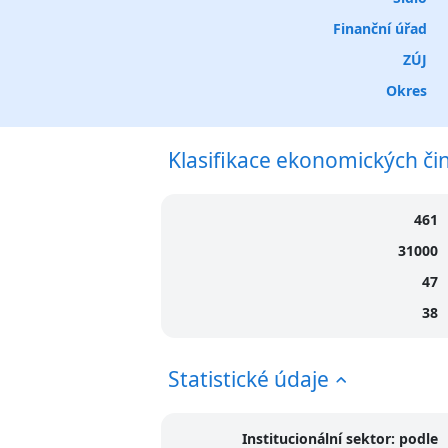
Finanční úřad
ZÚJ
Okres
Klasifikace ekonomických či
461
31000
47
38
Statistické údaje
Institucionální sektor: podle