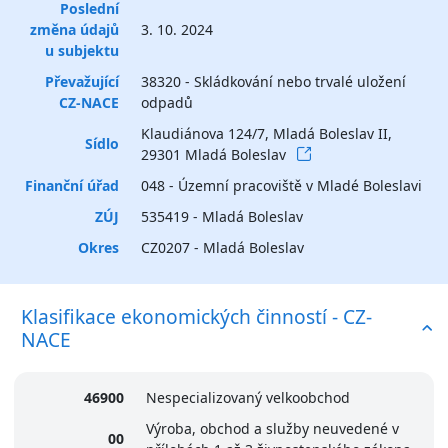
Poslední
změna údajů
3. 10. 2024
u subjektu
Převažující
38320 - Skládkování nebo trvalé uložení
CZ-NACE
odpadů
Klaudiánova 124/7, Mladá Boleslav II,
Sídlo
29301 Mladá Boleslav
Finanční úřad
048 - Územní pracoviště v Mladé Boleslavi
ZÚJ
535419 - Mladá Boleslav
Okres
CZ0207 - Mladá Boleslav
Klasifikace ekonomických činností - CZ-
NACE
46900
Nespecializovaný velkoobchod
Výroba, obchod a služby neuvedené v
00