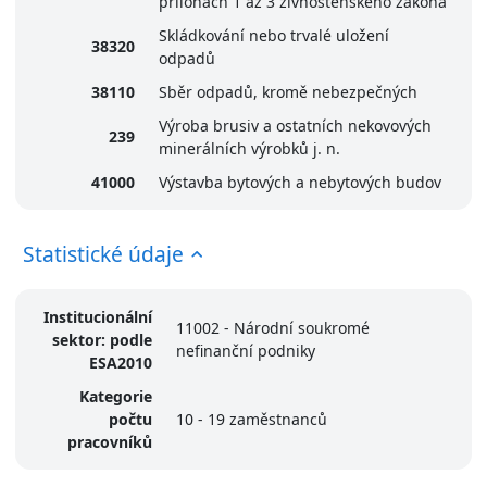
přílohách 1 až 3 živnostenského zákona
Skládkování nebo trvalé uložení
38320
odpadů
38110
Sběr odpadů, kromě nebezpečných
Výroba brusiv a ostatních nekovových
239
minerálních výrobků j. n.
41000
Výstavba bytových a nebytových budov
Statistické údaje
Institucionální
11002 - Národní soukromé
sektor: podle
nefinanční podniky
ESA2010
Kategorie
počtu
10 - 19 zaměstnanců
pracovníků