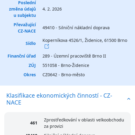
Poslední
změna údajů
4. 2. 2026
u subjektu
Převažující
49410 - Silniční nákladní doprava
CZ-NACE
Koperníkova 4526/1, Židenice, 61500 Brno
Sídlo
Finanční úřad
289 - Územní pracoviště Brno II
ZÚJ
551058 - Brno-Židenice
Okres
CZ0642 - Brno-město
Klasifikace ekonomických činností - CZ-
NACE
Zprostředkování v oblasti velkoobchodu
461
za provizi