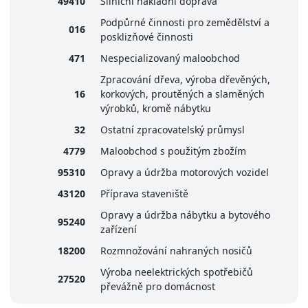
49410
Silniční nákladní doprava
Podpůrné činnosti pro zemědělství a
016
posklizňové činnosti
471
Nespecializovaný maloobchod
Zpracování dřeva, výroba dřevěných,
16
korkových, proutěných a slaměných
výrobků, kromě nábytku
32
Ostatní zpracovatelský průmysl
4779
Maloobchod s použitým zbožím
95310
Opravy a údržba motorových vozidel
43120
Příprava staveniště
Opravy a údržba nábytku a bytového
95240
zařízení
18200
Rozmnožování nahraných nosičů
Výroba neelektrických spotřebičů
27520
převážně pro domácnost