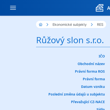
Ekonomické subjekty
RES
Růžový slon s.r.o.
IČO
Obchodní název
Právní forma ROS
Právní forma
Datum vzniku
Poslední změna údajů u subjektu
Převažující CZ-NACE
Sídlo