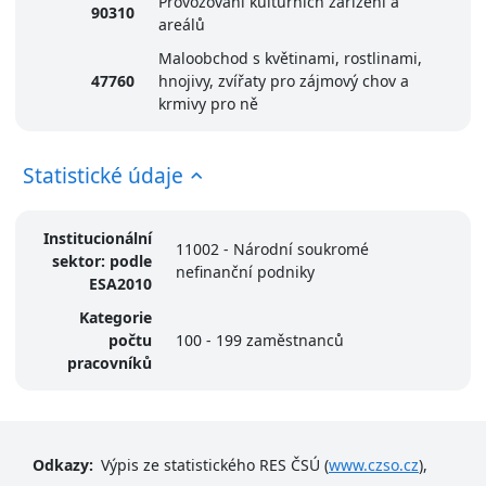
Provozování kulturních zařízení a
90310
areálů
Maloobchod s květinami, rostlinami,
47760
hnojivy, zvířaty pro zájmový chov a
krmivy pro ně
Statistické údaje
Institucionální
11002 - Národní soukromé
sektor: podle
nefinanční podniky
ESA2010
Kategorie
počtu
100 - 199 zaměstnanců
pracovníků
Odkazy:
Výpis ze statistického RES ČSÚ (
www.czso.cz
),