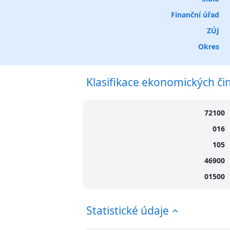
Finanční úřad
ZÚJ
Okres
Klasifikace ekonomických či
72100
016
105
46900
01500
Statistické údaje