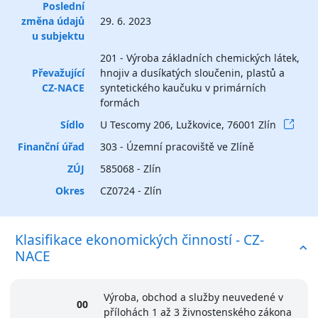
Poslední
změna údajů
29. 6. 2023
u subjektu
201 - Výroba základních chemických látek,
Převažující
hnojiv a dusíkatých sloučenin, plastů a
CZ-NACE
syntetického kaučuku v primárních
formách
Sídlo
U Tescomy 206, Lužkovice, 76001 Zlín
Finanční úřad
303 - Územní pracoviště ve Zlíně
ZÚJ
585068 - Zlín
Okres
CZ0724 - Zlín
Klasifikace ekonomických činností - CZ-
NACE
Výroba, obchod a služby neuvedené v
00
přílohách 1 až 3 živnostenského zákona