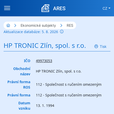
CZ
Ekonomické subjekty
RES
Aktualizace databáze: 5. 8. 2026
HP TRONIC Zlín, spol. s r.o.
Tisk
IČO
49973053
Obchodní
HP TRONIC Zlín, spol. s r.o.
název
Právní forma
112 - Společnost s ručením omezeným
ROS
Právní forma
112 - Společnost s ručením omezeným
Datum
13. 1. 1994
vzniku