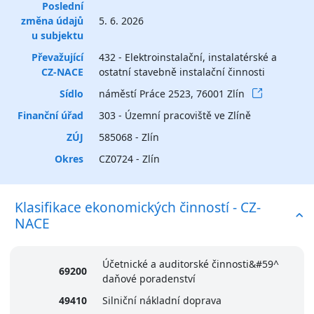
Poslední
změna údajů
5. 6. 2026
u subjektu
Převažující
432 - Elektroinstalační, instalatérské a
CZ-NACE
ostatní stavebně instalační činnosti
Sídlo
náměstí Práce 2523, 76001 Zlín
Finanční úřad
303 - Územní pracoviště ve Zlíně
ZÚJ
585068 - Zlín
Okres
CZ0724 - Zlín
Klasifikace ekonomických činností - CZ-
NACE
Účetnické a auditorské činnosti&#59^
69200
daňové poradenství
49410
Silniční nákladní doprava