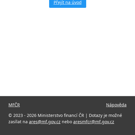
Přejít na úvod
MFČR
Nápověda
© 2023 - 2026 Ministerstvo financí ČR | Dotazy je možné
zasílat na
ares@mf.gov.cz
nebo
aresmfcr@mf.gov.cz