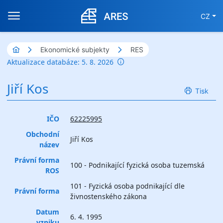
CZ
Ekonomické subjekty
RES
Aktualizace databáze: 5. 8. 2026
Jiří Kos
Tisk
IČO
62225995
Obchodní
Jiří Kos
název
Právní forma
100 - Podnikající fyzická osoba tuzemská
ROS
101 - Fyzická osoba podnikající dle
Právní forma
živnostenského zákona
Datum
6. 4. 1995
vzniku