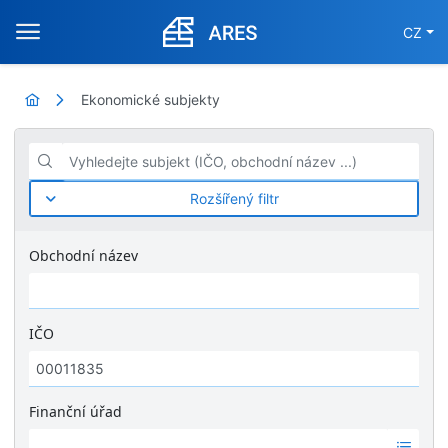
CZ
Ekonomické subjekty
Vyhledejte subjekt (IČO, obchodní název ...)
Rozšířený filtr
Obchodní název
IČO
Finanční úřad
Ž