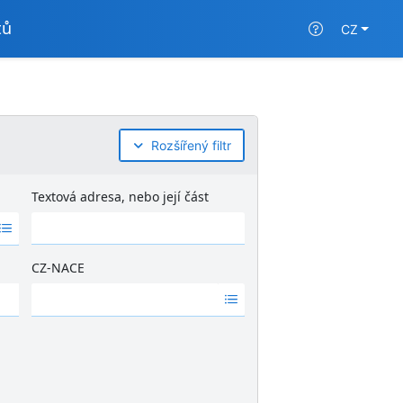
tů
CZ
Rozšířený filtr
Textová adresa, nebo její část
CZ-NACE
Ž
á
d
n
é
v