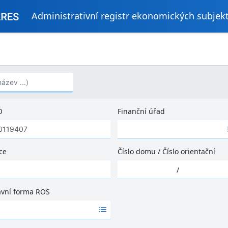
Administrativní registr ekonomických subjek
..)
O
Finanční úřad
Ž
á
d
ce
Číslo domu
/
Číslo orientační
n
Ž
é
/
á
v
d
ý
ávní forma ROS
n
s
é
l
v
e