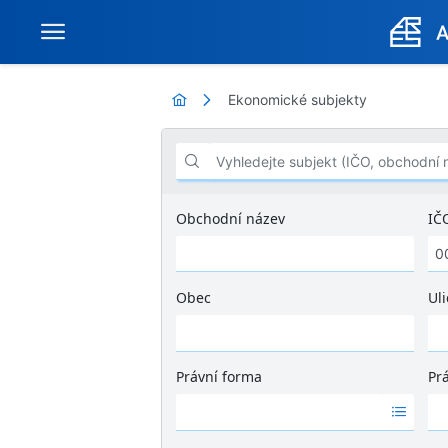
Ekonomické subjekty
Vyhledejte subjekt (IČO, obchodní název .
Obchodní název
IČ
Obec
Uli
Ž
á
d
Právní forma
Pr
n
Ž
Ž
é
á
á
v
d
d