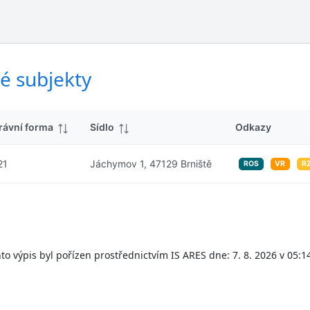
ý
d
s
k
l
y
e
d
é subjekty
k
y
rávní forma
Sídlo
Odkazy
21
Jáchymov 1, 47129 Brniště
ROS
VR
R
to výpis byl pořízen prostřednictvím IS ARES dne: 7. 8. 2026 v 05:1