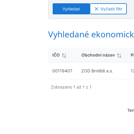
ý
n
n
s
Vyhledat
Vyčistit filtr
é
é
l
v
v
e
ý
ý
d
s
s
Vyhledané ekonomick
k
l
l
y
e
e
d
d
IČO
Obchodní název
P
k
k
y
y
00119407
ZOD Brniště a.s.
1
Zobrazeno 1 až 1 z 1
Ten