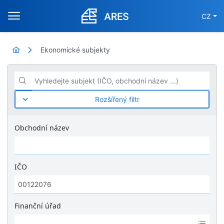
CZ
Ekonomické subjekty
Vyhledejte subjekt (IČO, obchodní název ...)
Rozšířený filtr
Obchodní název
IČO
Finanční úřad
Ž