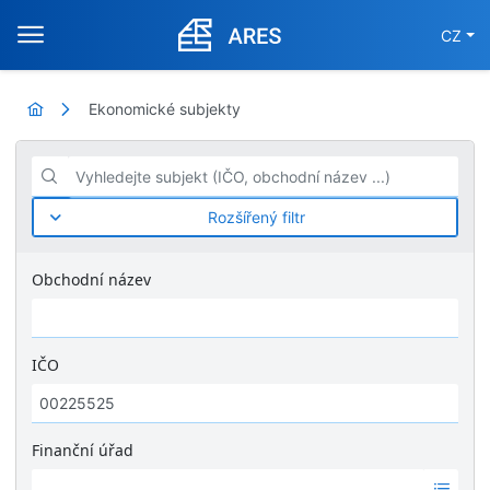
CZ
Ekonomické subjekty
Vyhledejte subjekt (IČO, obchodní název ...)
Rozšířený filtr
Obchodní název
IČO
Finanční úřad
Ž