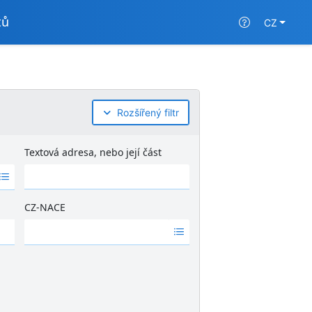
tů
CZ
Rozšířený filtr
Textová adresa, nebo její část
CZ-NACE
Ž
á
d
n
é
v