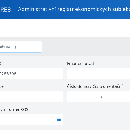
Administrativní registr ekonomických subjek
..)
O
Finanční úřad
Ž
á
d
ce
Číslo domu
/
Číslo orientační
n
Ž
é
/
á
v
d
ý
ávní forma ROS
n
s
é
l
v
e