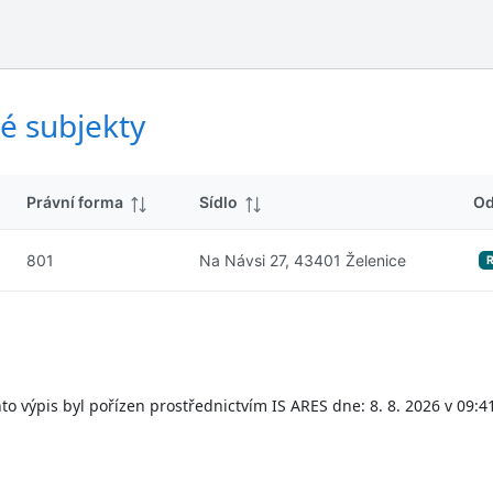
ý
d
s
k
l
y
e
d
é subjekty
k
y
Právní forma
Sídlo
Od
801
Na Návsi 27, 43401 Želenice
to výpis byl pořízen prostřednictvím IS ARES dne: 8. 8. 2026 v 09:4