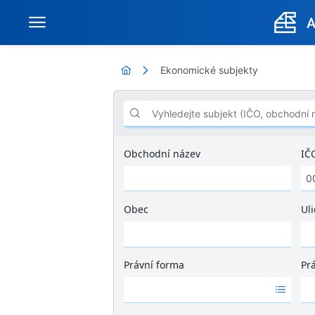
Ekonomické subjekty
Vyhledejte subjekt (IČO, obchodní název .
Obchodní název
IČ
Obec
Uli
Ž
á
d
Právní forma
Pr
n
Ž
Ž
é
á
á
v
d
d