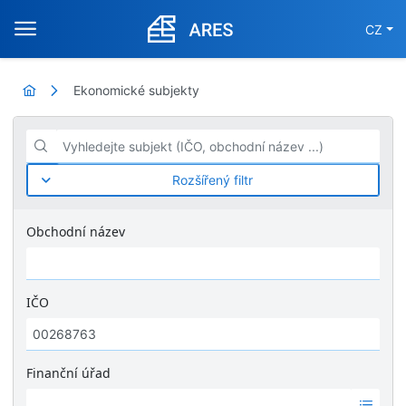
CZ
Ekonomické subjekty
Vyhledejte subjekt (IČO, obchodní název ...)
Rozšířený filtr
Obchodní název
IČO
Finanční úřad
Ž