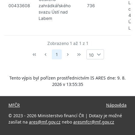
La
00433608
zahrádkářského
736
cen
svazu Ústí nad
40
Labem
Úst
La
Zobrazeno 1 až 1 z 1
1
10
Tento výpis byl pořízen prostřednictvím IS ARES dne: 9. 8.
2026 v 13:55:35
MFČR
Nápověda
© 2023 - 2026 Ministerstvo financí ČR | Dotazy je možné
zasílat na
ares@mf.gov.cz
nebo
aresmfcr@mf.gov.cz