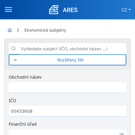
CZ
Ekonomické subjekty
Vyhledejte subjekt (IČO, obchodní název ...)
Rozšířený filtr
Obchodní název
IČO
Finanční úřad
Ž