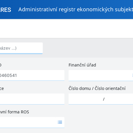
Administrativní registr ekonomických subjek
..)
O
Finanční úřad
Ž
á
d
ce
Číslo domu
/
Číslo orientační
n
Ž
é
/
á
v
d
ý
ávní forma ROS
n
s
é
l
v
e