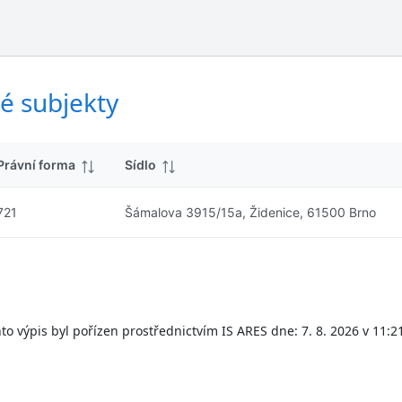
ý
d
s
k
l
y
e
d
é subjekty
k
y
Právní forma
Sídlo
721
Šámalova 3915/15a, Židenice, 61500 Brno
to výpis byl pořízen prostřednictvím IS ARES dne: 7. 8. 2026 v 11:2