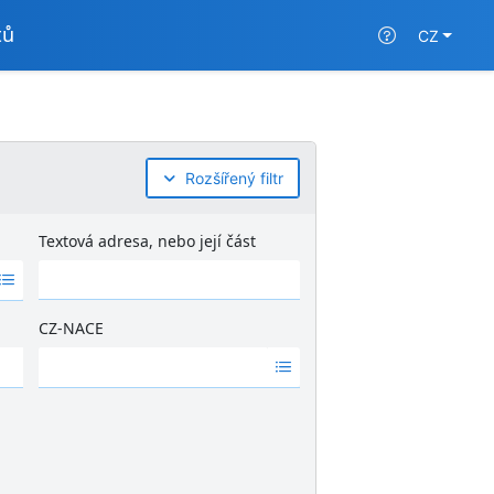
tů
CZ
Rozšířený filtr
Textová adresa, nebo její část
CZ-NACE
Ž
á
d
n
é
v