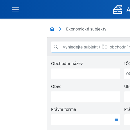
Ekonomické subjekty
Vyhledejte subjekt (IČO, obchodní název .
Obchodní název
IČ
Obec
Uli
Ž
á
d
Právní forma
Pr
n
Ž
Ž
é
á
á
v
d
d