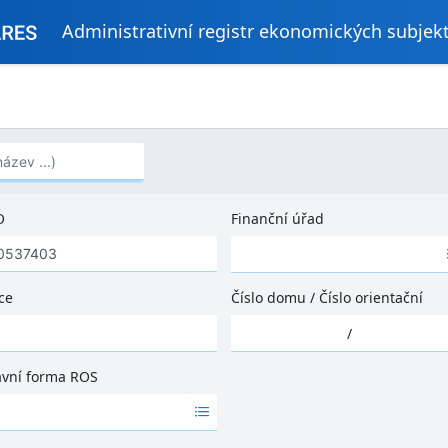
Administrativní registr ekonomických subjek
..)
O
Finanční úřad
Ž
á
d
ce
Číslo domu
/
Číslo orientační
n
Ž
é
/
á
v
d
ý
ávní forma ROS
n
s
é
l
v
e