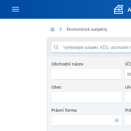
Ekonomické subjekty
Vyhledejte subjekt (IČO, obchodní název .
Obchodní název
IČ
Obec
Uli
Ž
á
d
Právní forma
Pr
n
Ž
Ž
é
á
á
v
d
d