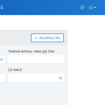
tů
CZ
Rozšířený filtr
Textová adresa, nebo její část
CZ-NACE
Ž
á
d
n
é
v