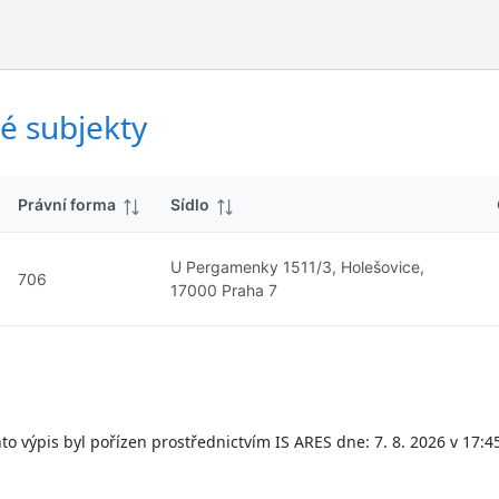
ý
d
s
k
l
y
e
d
é subjekty
k
y
Právní forma
Sídlo
U Pergamenky 1511/3, Holešovice,
706
17000 Praha 7
to výpis byl pořízen prostřednictvím IS ARES dne: 7. 8. 2026 v 17:4