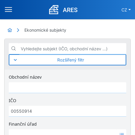
CZ
Ekonomické subjekty
Vyhledejte subjekt (IČO, obchodní název ...)
Rozšířený filtr
Obchodní název
IČO
Finanční úřad
Ž