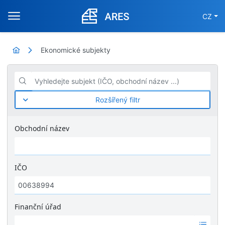
CZ
Ekonomické subjekty
Vyhledejte subjekt (IČO, obchodní název ...)
Rozšířený filtr
Obchodní název
IČO
Finanční úřad
Ž