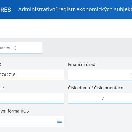
Administrativní registr ekonomických subjek
..)
O
Finanční úřad
Ž
á
d
ce
Číslo domu
/
Číslo orientační
n
Ž
é
/
á
v
d
ý
ávní forma ROS
n
s
é
l
v
e