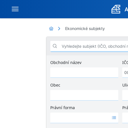
Ekonomické subjekty
Vyhledejte subjekt (IČO, obchodní název .
Obchodní název
IČ
Obec
Uli
Ž
á
d
Právní forma
Pr
n
Ž
Ž
é
á
á
v
d
d