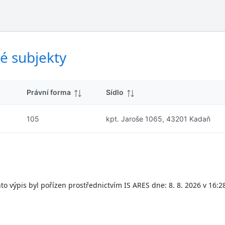
ý
d
s
k
l
y
e
d
é subjekty
k
y
Právní forma
Sídlo
105
kpt. Jaroše 1065, 43201 Kadaň
to výpis byl pořízen prostřednictvím IS ARES dne: 8. 8. 2026 v 16:2