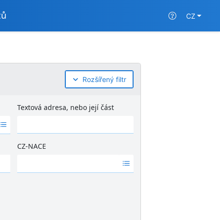
tů
CZ
Rozšířený filtr
Textová adresa, nebo její část
CZ-NACE
Ž
á
d
n
é
v