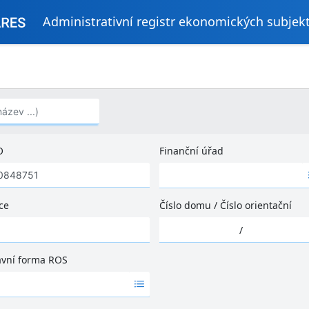
Administrativní registr ekonomických subjek
..)
O
Finanční úřad
Ž
á
d
ce
Číslo domu
/
Číslo orientační
n
Ž
é
/
á
v
d
ý
ávní forma ROS
n
s
é
l
v
e