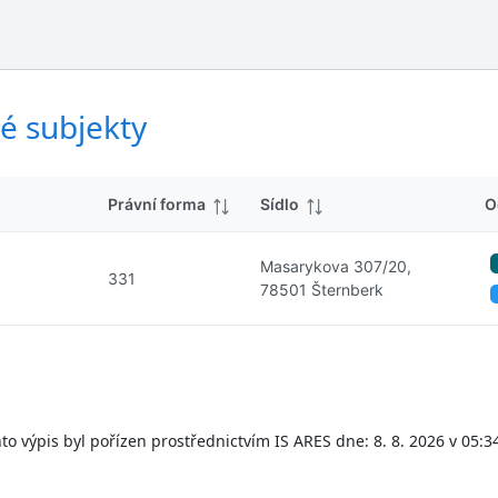
ý
d
s
k
l
y
e
d
é subjekty
k
y
Právní forma
Sídlo
O
Masarykova 307/20,
331
78501 Šternberk
to výpis byl pořízen prostřednictvím IS ARES dne: 8. 8. 2026 v 05:3