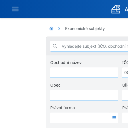
Ekonomické subjekty
Vyhledejte subjekt (IČO, obchodní název .
Obchodní název
IČ
Obec
Uli
Ž
á
d
Právní forma
Pr
n
Ž
Ž
é
á
á
v
d
d