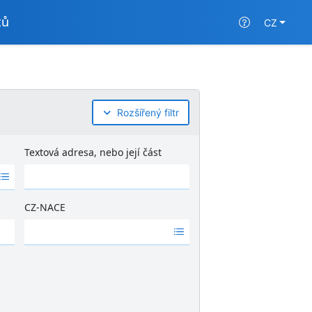
tů
CZ
Rozšířený filtr
Textová adresa, nebo její část
CZ-NACE
Ž
á
d
n
é
v